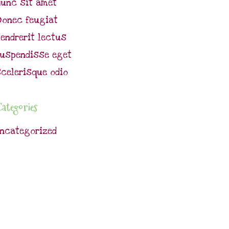
Nunc sit amet
Donec feugiat
endrerit lectus
Suspendisse eget
celerisque odio
ategories
Uncategorized