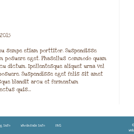
 2015
u sempe etiam porttitor. Suspendisse
tum posuere eget. Phasellus commodo quam
cu dictum. Ipellentesque aliquet urna vel
posuere. Suspendisse eget felis sit amet
sque blandit arcu et fermentum
lectus quis…
©
ng Info
Wholesale Info
FAQ
Web