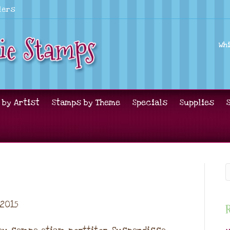
lers
Wh
 by Artist
Stamps by Theme
Specials
Supplies
 2015
R