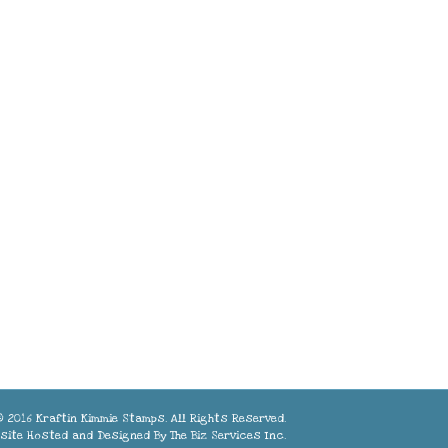
 2016 Kraftin Kimmie Stamps. All Rights Reserved.
site Hosted and Designed By
The Biz Services Inc.