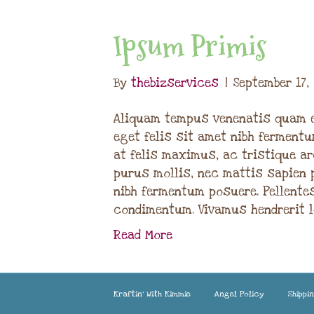
Ipsum Primis
By
thebizservices
|
September 17,
Aliquam tempus venenatis quam e
eget felis sit amet nibh fermen
at felis maximus, ac tristique ar
purus mollis, nec mattis sapien 
nibh fermentum posuere. Pellente
condimentum. Vivamus hendrerit 
Read More
Kraftin’ With Kimmie
Angel Policy
Shippi