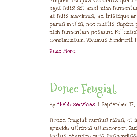
Aliquam tempus venenatis quam e
eget felis sit amet nibh fermen
at felis maximus, ac tristique ar
purus mollis, nec mattis sapien 
nibh fermentum posuere. Pellente
condimentum. Vivamus hendrerit 
Read More
Donec Feugiat
By
thebizservices
|
September 17,
Donec feugiat cursus risus, et 
gravida ultrices ullamcorper. Qu
lectus pharetra quis. Suspendisse