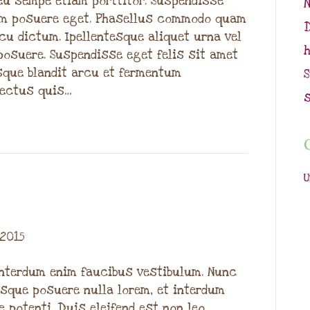
u sempe etiam porttitor. Suspendisse
tum posuere eget. Phasellus commodo quam
cu dictum. Ipellentesque aliquet urna vel
h
posuere. Suspendisse eget felis sit amet
sque blandit arcu et fermentum
lectus quis…
s
C
 2015
interdum enim faucibus vestibulum. Nunc
isque posuere nulla lorem, et interdum
 potenti. Duis eleifend est non leo