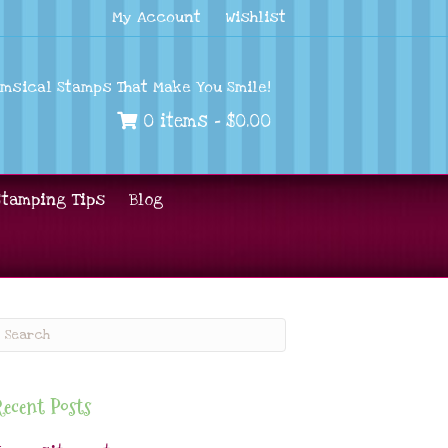
My Account
Wishlist
imsical Stamps That Make You Smile!
0 items -
$
0.00
Stamping Tips
Blog
ecent Posts